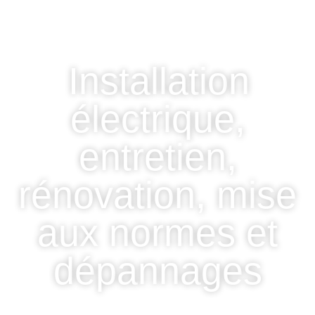
I
n
s
t
a
l
l
a
t
i
o
n
é
l
e
c
t
r
i
q
u
e
,
e
n
t
r
e
t
i
e
n
,
r
é
n
o
v
a
t
i
o
n
,
m
i
s
e
a
u
x
n
o
r
m
e
s
e
t
d
é
p
a
n
n
a
g
e
s